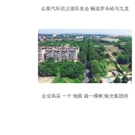
众泰汽车信义德车友会 畅游罗伞岭与九龙
潭生态园的山水之旅
企业风采 一个 炮眼 栽一棵树,银光集团持
续60年在 腾格里沙漠边缘建起一座 生态园
林工厂 西北有个 工字号 塞罕坝