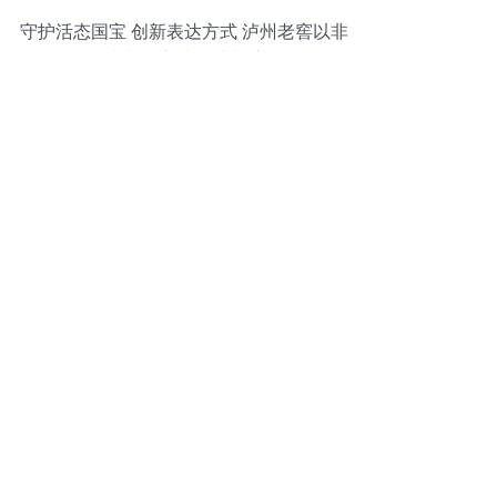
守护活态国宝 创新表达方式 泸州老窖以非
遗文化赓续浓香文脉