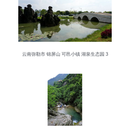
云南弥勒市 锦屏山 可邑小镇 湖泉生态园 3
日游记 2016背包族秋游系列之七 小田木作
品